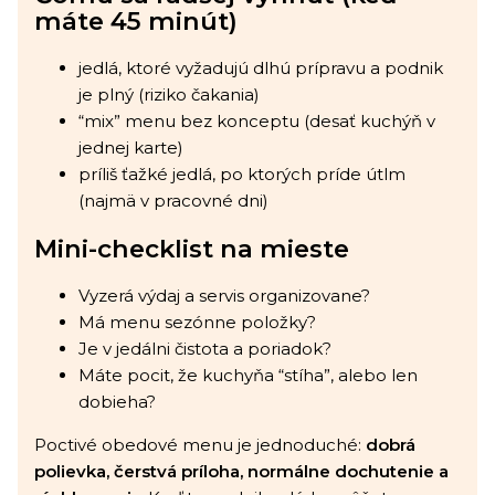
máte 45 minút)
jedlá, ktoré vyžadujú dlhú prípravu a podnik
je plný (riziko čakania)
“mix” menu bez konceptu (desať kuchýň v
jednej karte)
príliš ťažké jedlá, po ktorých príde útlm
(najmä v pracovné dni)
Mini-checklist na mieste
Vyzerá výdaj a servis organizovane?
Má menu sezónne položky?
Je v jedálni čistota a poriadok?
Máte pocit, že kuchyňa “stíha”, alebo len
dobieha?
Poctivé obedové menu je jednoduché:
dobrá
polievka, čerstvá príloha, normálne dochutenie a