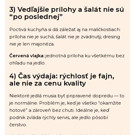
3) Vedľajšie prílohy a šalát nie sú
“po poslednej”
Poctivá kuchyňa si dá záležať aj na maličkostiach:
príloha nie je suchá, šalát nie je zvädnutý, dresing
nie je len majonéza.
Červená vlajka:
jednotná príloha ku všetkému bez
ohľadu na jedlo.
4) Čas výdaja: rýchlosť je fajn,
ale nie za cenu kvality
Niektoré jedlá musia byť pripravené dopredu — to
je normálne. Problém je, keď je všetko “okamžite
hotové” a zároveň bez chuti. Ideálne je, keď
podnik zvláda rýchly servis, ale jedlo pôsobí
čerstvo.