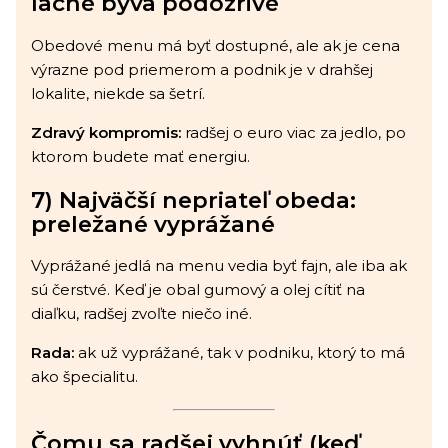
lacné býva podozrivé
Obedové menu má byť dostupné, ale ak je cena
výrazne pod priemerom a podnik je v drahšej
lokalite, niekde sa šetrí.
Zdravý kompromis:
radšej o euro viac za jedlo, po
ktorom budete mať energiu.
7) Najväčší nepriateľ obeda:
preležané vyprážané
Vyprážané jedlá na menu vedia byť fajn, ale iba ak
sú čerstvé. Keď je obal gumový a olej cítiť na
diaľku, radšej zvoľte niečo iné.
Rada:
ak už vyprážané, tak v podniku, ktorý to má
ako špecialitu.
Čomu sa radšej vyhnúť (keď