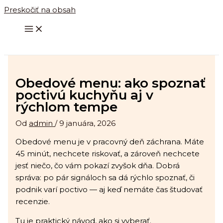
Preskočiť na obsah
Obedové menu: ako spoznať
poctivú kuchyňu aj v
rýchlom tempe
Od
admin
/
9 januára, 2026
Obedové menu je v pracovný deň záchrana. Máte
45 minút, nechcete riskovať, a zároveň nechcete
jesť niečo, čo vám pokazí zvyšok dňa. Dobrá
správa: po pár signáloch sa dá rýchlo spoznať, či
podnik varí poctivo — aj keď nemáte čas študovať
recenzie.
Tu je praktický návod, ako si vyberať.