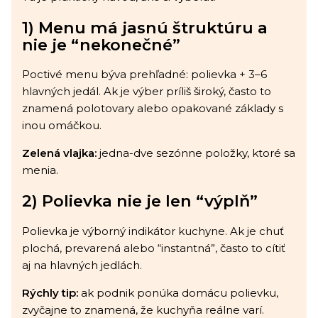
1) Menu má jasnú štruktúru a
nie je “nekonečné”
Poctivé menu býva prehľadné: polievka + 3–6
hlavných jedál. Ak je výber príliš široký, často to
znamená polotovary alebo opakované základy s
inou omáčkou.
Zelená vlajka:
jedna-dve sezónne položky, ktoré sa
menia.
2) Polievka nie je len “výplň”
Polievka je výborný indikátor kuchyne. Ak je chuť
plochá, prevarená alebo “instantná”, často to cítiť
aj na hlavných jedlách.
Rýchly tip:
ak podnik ponúka domácu polievku,
zvyčajne to znamená, že kuchyňa reálne varí.