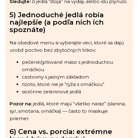
Sledujte:
či jedlá “stoja” na výdaji, alebo idú plynulo.
5) Jednoduché jedlá robia
najlepšie (a podľa nich ich
spoznáte)
Na obedové menu si vyberajte veci, ktoré sa dajú
urobiť poctivo bez zbytočných trikov:
pečené/grilované mäso s jednoduchou
omáčkou
cestoviny s jasným základom
rizoto, ktoré nie je “ryža s omáčkou”
sezónne zeleninové jedlá
Pozor na:
jedlá, ktoré majú “všetko naraz” (slanina,
syr, smotana, omáčka) — často to maskuje
priemer.
6) Cena vs. porcia: extrémne