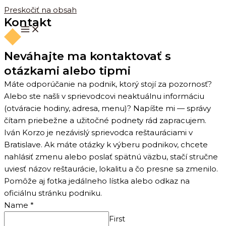
Preskočiť na obsah
Kontakt
Neváhajte ma kontaktovať s
otázkami alebo tipmi
Máte odporúčanie na podnik, ktorý stojí za pozornosť?
Alebo ste našli v sprievodcovi neaktuálnu informáciu
(otváracie hodiny, adresa, menu)? Napíšte mi — správy
čítam priebežne a užitočné podnety rád zapracujem.
Iván Korzo je nezávislý sprievodca reštauráciami v
Bratislave. Ak máte otázky k výberu podnikov, chcete
nahlásiť zmenu alebo poslať spätnú väzbu, stačí stručne
uviesť názov reštaurácie, lokalitu a čo presne sa zmenilo.
Pomôže aj fotka jedálneho lístka alebo odkaz na
oficiálnu stránku podniku.
Name
*
First