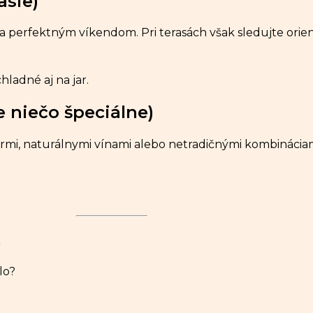
asie)
a perfektným víkendom. Pri terasách však sledujte orientác
hladné aj na jar.
e niečo špeciálne)
rmi, naturálnymi vínami alebo netradičnými kombináciam
t
lo?