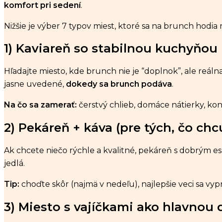
komfort pri sedení
.
Nižšie je výber 7 typov miest, ktoré sa na brunch hodia n
1) Kaviareň so stabilnou kuchyňou (
Hľadajte miesto, kde brunch nie je “doplnok”, ale reálna
jasne uvedené,
dokedy sa brunch podáva
.
Na čo sa zamerať:
čerstvý chlieb, domáce nátierky, kon
2) Pekáreň + káva (pre tých, čo c
Ak chcete niečo rýchle a kvalitné, pekáreň s dobrým es
jedlá.
Tip:
choďte skôr (najmä v nedeľu), najlepšie veci sa vyp
3) Miesto s vajíčkami ako hlavnou 