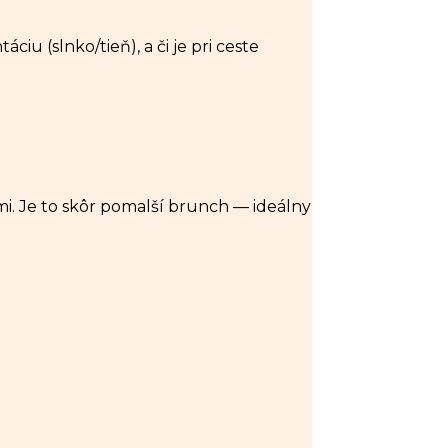
iu (slnko/tieň), a či je pri ceste
i. Je to skôr pomalší brunch — ideálny