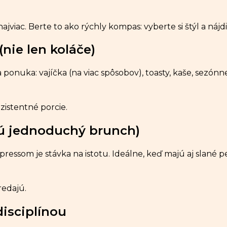
ajviac. Berte to ako rýchly kompas: vyberte si štýl a nájdi
nie len koláče)
 ponuka: vajíčka (na viac spôsobov), toasty, kaše, sezónne
zistentné porcie.
hcú jednoduchý brunch)
pressom je stávka na istotu. Ideálne, keď majú aj slané 
redajú.
disciplínou