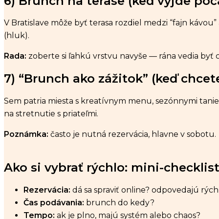
6) Brunch na terase (keď vyjde poč
V Bratislave môže byť terasa rozdiel medzi “fajn kávou” 
(hluk).
Rada:
zoberte si ľahkú vrstvu navyše — rána vedia byť c
7) “Brunch ako zážitok” (keď chcet
Sem patria miesta s kreatívnym menu, sezónnymi tanie
na stretnutie s priateľmi.
Poznámka:
často je nutná rezervácia, hlavne v sobotu.
Ako si vybrať rýchlo: mini-checklis
Rezervácia:
dá sa spraviť online? odpovedajú rých
Čas podávania:
brunch do kedy?
Tempo:
ak je plno, majú systém alebo chaos?