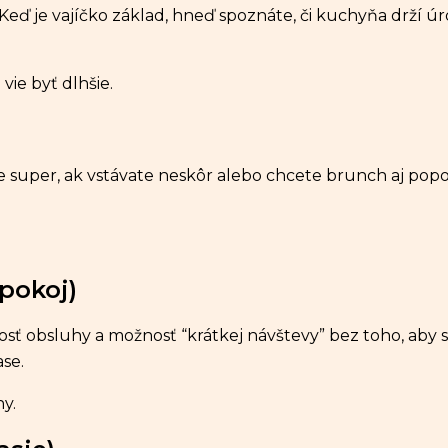
Keď je vajíčko základ, hneď spoznáte, či kuchyňa drží ú
vie byť dlhšie.
je super, ak vstávate neskôr alebo chcete brunch aj popo
 pokoj)
osť obsluhy a možnosť “krátkej návštevy” bez toho, aby st
ase.
ny.