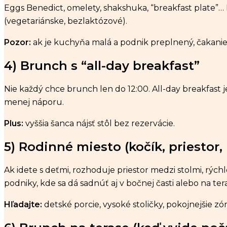
Eggs Benedict, omelety, shakshuka, “breakfast plate”… 
(vegetariánske, bezlaktózové).
Pozor:
ak je kuchyňa malá a podnik preplnený, čakanie 
4) Brunch s “all-day breakfast”
Nie každý chce brunch len do 12:00. All-day breakfast 
menej náporu.
Plus:
vyššia šanca nájsť stôl bez rezervácie.
5) Rodinné miesto (kočík, priestor,
Ak idete s deťmi, rozhoduje priestor medzi stolmi, rýchl
podniky, kde sa dá sadnúť aj v bočnej časti alebo na ter
Hľadajte:
detské porcie, vysoké stoličky, pokojnejšie zó