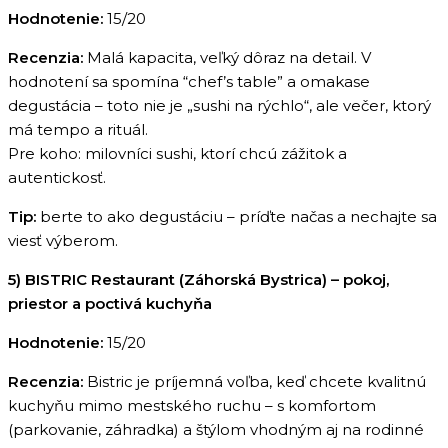
Hodnotenie:
15/20
Recenzia:
Malá kapacita, veľký dôraz na detail. V
hodnotení sa spomína “chef’s table” a omakase
degustácia – toto nie je „sushi na rýchlo“, ale večer, ktorý
má tempo a rituál.
Pre koho: milovníci sushi, ktorí chcú zážitok a
autentickosť.
Tip:
berte to ako degustáciu – príďte načas a nechajte sa
viesť výberom.
5) BISTRIC Restaurant (Záhorská Bystrica) – pokoj,
priestor a poctivá kuchyňa
Hodnotenie:
15/20
Recenzia:
Bistric je príjemná voľba, keď chcete kvalitnú
kuchyňu mimo mestského ruchu – s komfortom
(parkovanie, záhradka) a štýlom vhodným aj na rodinné