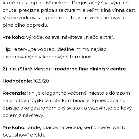
ktorému sa oplatí ísť cielene. Degustačný štýl, výrazné
chute, precízna práca s textúrami a veľmi silná vínna časť.
V sprievodcovi sa spomína aj to, že rezervácie bývajú
plné dlho dopredu.
Pre koho:
výročie, oslava, návšteva „niečo extra“.
Tip:
rezervujte vopred, ideálne mimo najviac
exponovaných víkendových termínov.
2) Irin. (Staré Mesto) – moderné fine dining v centre
Hodnotenie:
16,5/20
Recenzia:
Irin. je elegantné večerné miesto s dôrazom
na chuťovú logiku a čisté kombinácie. Sprievodca ho
opisuje ako gastronomický sviatok a vyzdvihuje celkový
dojem z návštevy.
Pre koho:
rande, pracovná večera, keď chcete kvalitu
bez „show“ efektu.