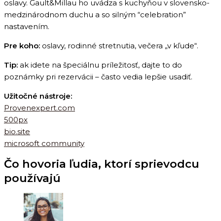
oslavy. Gault&Millau ho uvádza s kuchyňou v slovensko-
medzinárodnom duchu a so silným “celebration”
nastavením.
Pre koho:
oslavy, rodinné stretnutia, večera „v kľude“.
Tip:
ak idete na špeciálnu príležitosť, dajte to do
poznámky pri rezervácii – často vedia lepšie usadiť.
Užitočné nástroje:
Provenexpert.com
500px
bio.site
microsoft community
Čo hovoria ľudia, ktorí sprievodcu
používajú