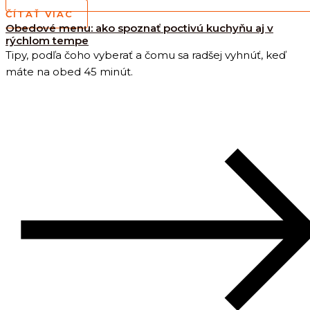
ČÍTAŤ VIAC
Obedové menu: ako spoznať poctivú kuchyňu aj v
rýchlom tempe
Tipy, podľa čoho vyberať a čomu sa radšej vyhnúť, keď
máte na obed 45 minút.