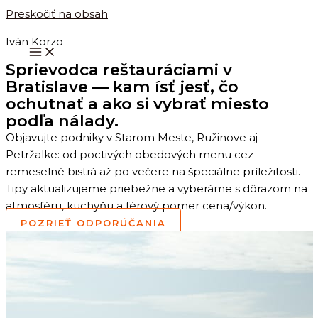
Preskočiť na obsah
Iván Korzo
Sprievodca reštauráciami v
Bratislave — kam ísť jesť, čo
ochutnať a ako si vybrať miesto
podľa nálady.
Objavujte podniky v Starom Meste, Ružinove aj
Petržalke: od poctivých obedových menu cez
remeselné bistrá až po večere na špeciálne príležitosti.
Tipy aktualizujeme priebežne a vyberáme s dôrazom na
atmosféru, kuchyňu a férový pomer cena/výkon.
POZRIEŤ ODPORÚČANIA