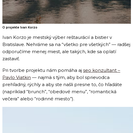
O projekte Ivan Korzo
Ivan Korzo je mestský výber reštaurácií a bistier v
Bratislave. Nehráme sa na “všetko pre všetkých” — radšej
odporučíme menej miest, ale takých, kde sa oplatí
zastaviť.
Pri tvorbe projektu nám pomáha aj
seo konzultant –
Pavlo Viatkin
— najmä s tým, aby bol sprievodca
prehľadný, rýchly a aby ste našli presne to, čo hľadáte
(napríklad “brunch”, “obedové menu”, “romantická
večera” alebo “rodinné miesto”).