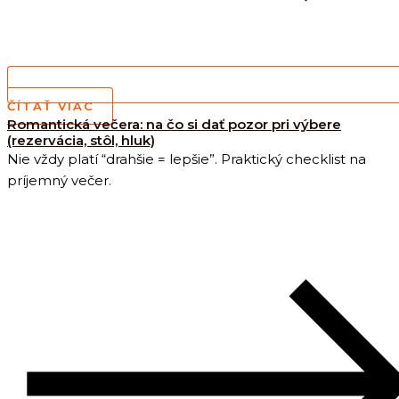
ČÍTAŤ VIAC
Romantická večera: na čo si dať pozor pri výbere
(rezervácia, stôl, hluk)
Nie vždy platí “drahšie = lepšie”. Praktický checklist na
príjemný večer.