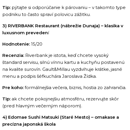
Tip:
pýtajte si odporúčanie k párovaniu – v takomto type
podniku to často spraví polovicu zážitku.
3) RIVERBANK Restaurant (nábrežie Dunaja) – klasika v
luxusnom preveden
í
Hodnotenie:
15/20
Recenzia:
Riverbank je istota, keď chcete vysoký
štandard servisu, silnú vínnu kartu a kuchyňu postavenú
na kvalite surovín. Gault&Millau vyzdvihuje krátke, jasné
menu a podpis šéfkuchára Jaroslava Žídka.
Pre koho:
formálnejšia večera, biznis, hostia zo zahraničia.
Tip:
ak chcete pokojnejšiu atmosféru, rezervujte skôr
(pred hlavným večerným náporom).
4) Edomae Sushi Matsuki (Staré Mesto) – omakase a
precízna japonská škola