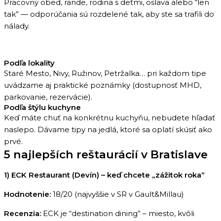
Pracovný obed, rande, rodina s deťmi, oslava alebo “len
tak” — odporúčania sú rozdelené tak, aby ste sa trafili do
nálady.
Podľa lokality
Staré Mesto, Nivy, Ružinov, Petržalka… pri každom tipe
uvádzame aj praktické poznámky (dostupnosť MHD,
parkovanie, rezervácie).
Podľa štýlu kuchyne
Keď máte chuť na konkrétnu kuchyňu, nebudete hľadať
naslepo. Dávame tipy na jedlá, ktoré sa oplatí skúsiť ako
prvé.
5 najlepších reštaurácií v Bratislave
1) ECK Restaurant (Devín) – keď chcete „zážitok roka“
Hodnotenie:
18/20 (najvyššie v SR v Gault&Millau)
Recenzia:
ECK je “destination dining” – miesto, kvôli